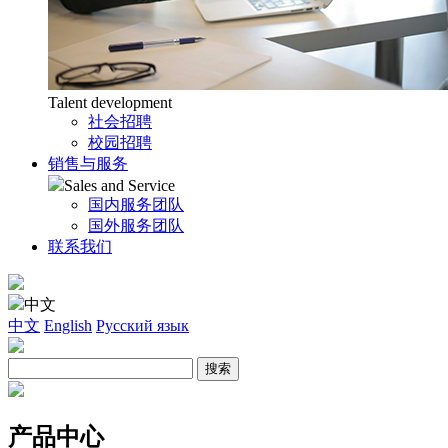
Talent development
社会招聘
校园招聘
销售与服务
Sales and Service
国内服务团队
国外服务团队
联系我们
中文
中文
English
Русский язык
产品中心