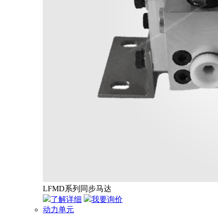
LFMD系列同步马达
了解详细
我要询价
动力单元