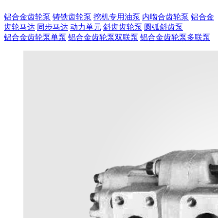
铝合金齿轮泵
铸铁齿轮泵
挖机专用油泵
内啮合齿轮泵
铝合金
齿轮马达
同步马达
动力单元
斜齿齿轮泵
圆弧斜齿泵
铝合金齿轮泵单泵
铝合金齿轮泵双联泵
铝合金齿轮泵多联泵