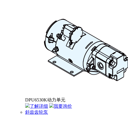
DPU6530K动力单元
了解详细
我要询价
斜齿齿轮泵