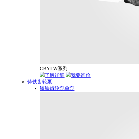
CBYLW系列
了解详细
我要询价
铸铁齿轮泵
铸铁齿轮泵单泵