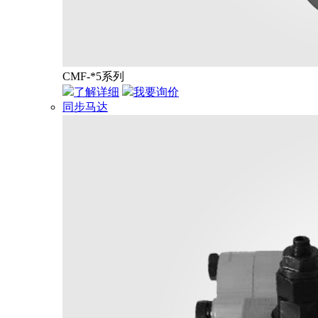
CMF-*5系列
了解详细
我要询价
同步马达