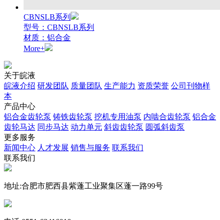
CBNSLB系列
型号：CBNSLB系列
材质：铝合金
More+
关于皖液
皖液介绍
研发团队
质量团队
生产能力
资质荣誉
公司刊物样
本
产品中心
铝合金齿轮泵
铸铁齿轮泵
挖机专用油泵
内啮合齿轮泵
铝合金
齿轮马达
同步马达
动力单元
斜齿齿轮泵
圆弧斜齿泵
更多服务
新闻中心
人才发展
销售与服务
联系我们
联系我们
地址:合肥市肥西县紫蓬工业聚集区蓬一路99号