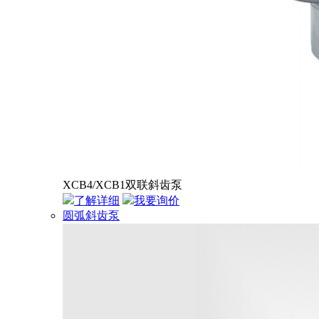
XCB4/XCB1双联斜齿泵
了解详细
我要询价
圆弧斜齿泵