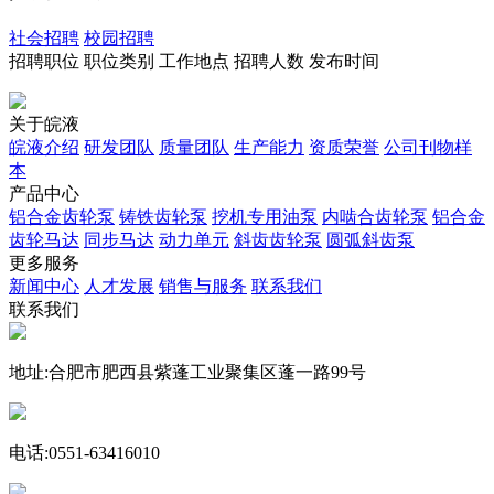
社会招聘
校园招聘
招聘职位
职位类别
工作地点
招聘人数
发布时间
关于皖液
皖液介绍
研发团队
质量团队
生产能力
资质荣誉
公司刊物样
本
产品中心
铝合金齿轮泵
铸铁齿轮泵
挖机专用油泵
内啮合齿轮泵
铝合金
齿轮马达
同步马达
动力单元
斜齿齿轮泵
圆弧斜齿泵
更多服务
新闻中心
人才发展
销售与服务
联系我们
联系我们
地址:合肥市肥西县紫蓬工业聚集区蓬一路99号
电话:0551-63416010