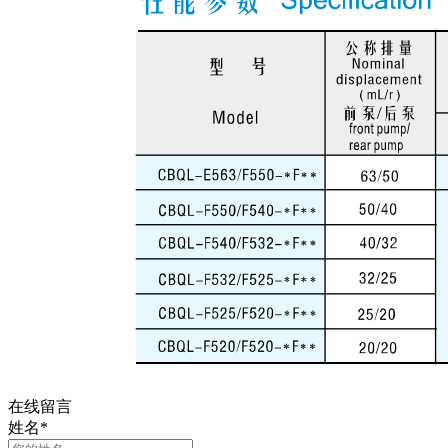
在线留言
姓名
*