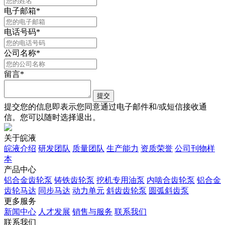
电子邮箱
*
电话号码
*
公司名称
*
留言
*
提交您的信息即表示您同意通过电子邮件和/或短信接收通
信。您可以随时选择退出。
关于皖液
皖液介绍
研发团队
质量团队
生产能力
资质荣誉
公司刊物样
本
产品中心
铝合金齿轮泵
铸铁齿轮泵
挖机专用油泵
内啮合齿轮泵
铝合金
齿轮马达
同步马达
动力单元
斜齿齿轮泵
圆弧斜齿泵
更多服务
新闻中心
人才发展
销售与服务
联系我们
联系我们