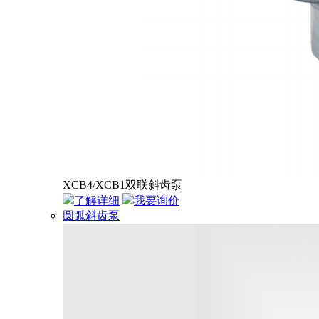
XCB4/XCB1双联斜齿泵
了解详细
我要询价
圆弧斜齿泵