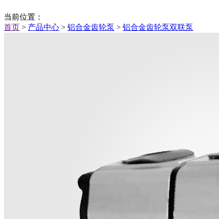
当前位置：
首页
>
产品中心
>
铝合金齿轮泵
>
铝合金齿轮泵双联泵