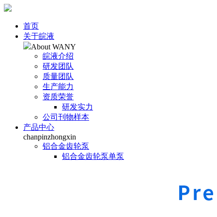
首页
关于皖液
About WANY
皖液介绍
研发团队
质量团队
生产能力
资质荣誉
研发实力
公司刊物样本
产品中心
chanpinzhongxin
铝合金齿轮泵
铝合金齿轮泵单泵