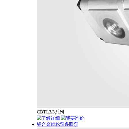
CBTL3/3系列
了解详细
我要询价
铝合金齿轮泵多联泵