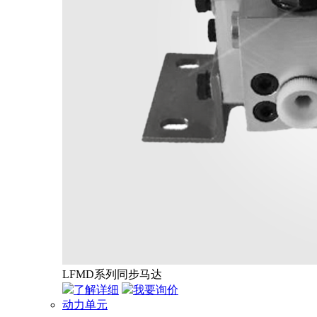
LFMD系列同步马达
了解详细
我要询价
动力单元