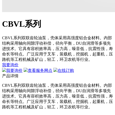
CBVL系列
CBVL系列双联齿轮油泵，壳体采用高强度铝合金材料。内部
结构采用轴向间隙浮动补偿，径向平衡，DU自润滑等多项先
进技术。它具有容积效率高，压力高，噪音低，抗震性强，寿
命长等特点。广泛应用于叉车，装载机，挖掘机，起重机，压
路机等工程机械及矿山，轻工，环卫农机等行业。
我要询价
我要询价
查看服务网点
在线订购
产品详情
CBVL系列双联齿轮油泵，壳体采用高强度铝合金材料。内部
结构采用轴向间隙浮动补偿，径向平衡，DU自润滑等多项先
进技术。它具有容积效率高，压力高，噪音低，抗震性强，寿
命长等特点。广泛应用于叉车，装载机，挖掘机，起重机，压
路机等工程机械及矿山，轻工，环卫农机等行业。