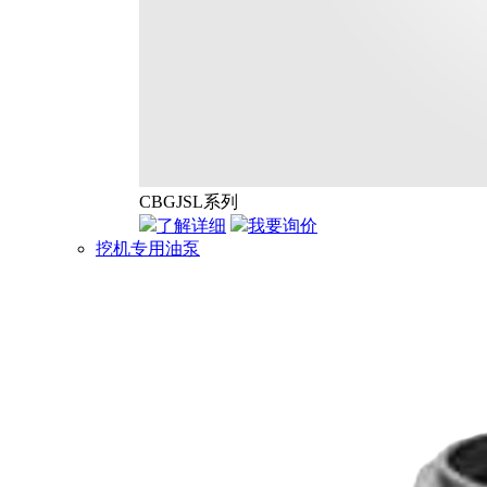
CBGJSL系列
了解详细
我要询价
挖机专用油泵