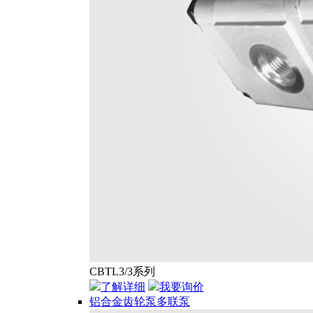
CBTL3/3系列
了解详细
我要询价
铝合金齿轮泵多联泵