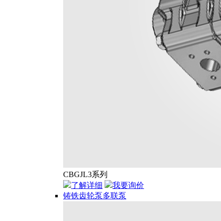
CBGJL3系列
了解详细
我要询价
铸铁齿轮泵多联泵