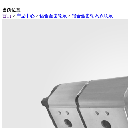
当前位置：
首页
>
产品中心
>
铝合金齿轮泵
>
铝合金齿轮泵双联泵