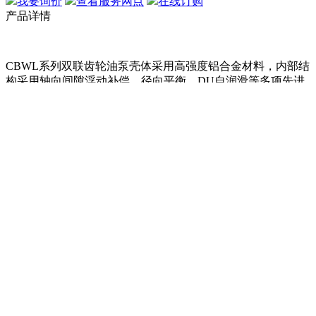
我要询价
查看服务网点
在线订购
产品详情
CBWL系列双联齿轮油泵壳体采用高强度铝合金材料，内部结
构采用轴向间隙浮动补偿，径向平衡，DU自润滑等多项先进
技术。
它具有容积效率高，压力高，噪音低，抗震性强，寿命长等特
点。
广泛应用于叉车，装载机，挖掘机，起重机，压路机等工程机
械及矿山，轻工，环卫，农机等行业。
产品参数
在线留言